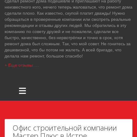
сделал ремонт дома подешевле и приглашают на работу
неизвестного кого, нечего теперь жаловаться, что ремонт дома
сделали плохо. Как известно, скупой платит дважды! Нужно
обращаться в проверенные компании или смотреть реальные
рекомендации и отзывы других людей. Мы обратились в эту
компанию по совету друзей и не пожалели, сделали все
быстро, качественно, без нервотрёпки и точно в срок, хотя
ремонт дома был сложным. Так, что мой совет. Не гонитесь за
дешевизной, что бы потом не жалеть. А всей бригаде, что
делала нам ремонт, большое спасибо!
+ Еще отзывы.....
≡
Офис строительной компании
Мастер Плюс в Истре