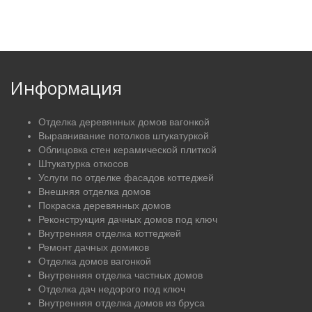
Информация
Отделка деревянных домов вагонкой
Выравнивание потолков штукатуркой
Облицовка стен керамической плиткой
Штукатурка откосов
Услуги по отделке фасадов коттеджей
Внешняя отделка домов
Покраска деревянных домов
Реконструкция дачных домов под ключ
Внутренняя отделка коттеджей
Ремонт дачных домиков
Отделка домов вагонкой
Внутренняя отделка частных домов
Отделка дач недорого под ключ
Внутренняя отделка домов из бруса