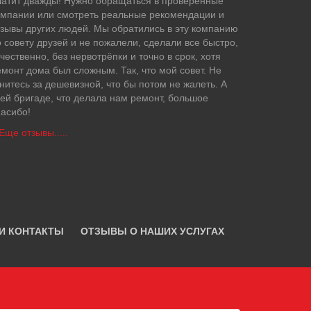
латит дважды! Нужно обращаться в проверенные
омпании или смотреть реальные рекомендации и
тзывы других людей. Мы обратились в эту компанию
 совету друзей и не пожалели, сделали все быстро,
чественно, без нервотрёпки и точно в срок, хотя
емонт дома был сложным. Так, что мой совет. Не
нитесь за дешевизной, что бы потом не жалеть. А
сей бригаде, что делала нам ремонт, большое
пасибо!
Еще отзывы.....
И КОНТАКТЫ
ОТЗЫВЫ О НАШИХ УСЛУГАХ