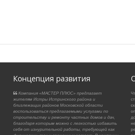
Концепция развития
О
Компания «МАСТЕР ПЛЮС» предлагает
Ч
жителям Истры Истринского района и
с
близлежащих районов Московской области
ск
воспользоваться предлагаемыми услугами по
оп
строительству и ремонту частных домов и дач,
д
благодаря которым можно с легкостью избавить
не
себя от изнурительной работы, требующей как
р