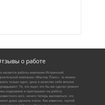
тзывы о работе
то касается работы компании Истринской
троительной компании «Мастер Плюс», то можно
азать только одно, цена и качество себя вполне
равдывают. Те, кто ищет, кто бы им сделал ремонт
ома подешевле и приглашают на работу
известного кого, нечего теперь жаловаться, что
емонт дома сделали плохо. Как известно, скупой