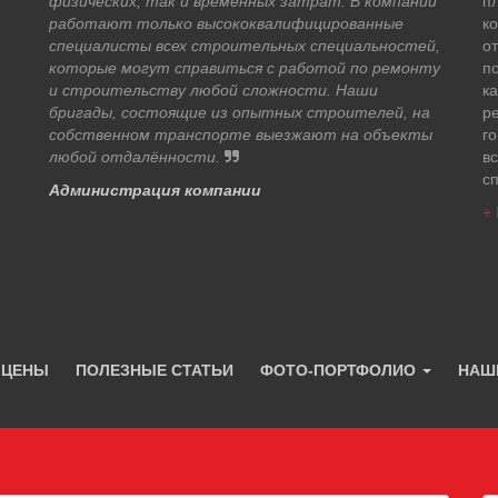
физических, так и временных затрат. В компании
п
работают только высококвалифицированные
к
специалисты всех строительных специальностей,
о
которые могут справиться с работой по ремонту
по
и строительству любой сложности. Наши
ка
бригады, состоящие из опытных строителей, на
р
собственном транспорте выезжают на объекты
го
любой отдалённости.
в
с
Администрация компании
+ 
 ЦЕНЫ
ПОЛЕЗНЫЕ СТАТЬИ
ФОТО-ПОРТФОЛИО
НАШ