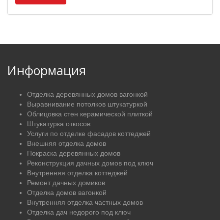
Информация
Отделка деревянных домов вагонкой
Выравнивание потолков штукатуркой
Облицовка стен керамической плиткой
Штукатурка откосов
Услуги по отделке фасадов коттеджей
Внешняя отделка домов
Покраска деревянных домов
Реконструкция дачных домов под ключ
Внутренняя отделка коттеджей
Ремонт дачных домиков
Отделка домов вагонкой
Внутренняя отделка частных домов
Отделка дач недорого под ключ