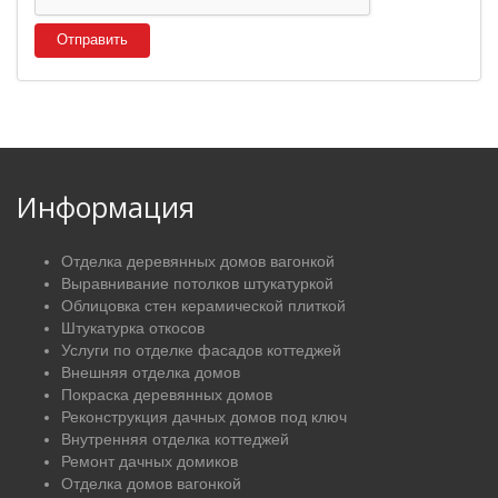
Отправить
Информация
Отделка деревянных домов вагонкой
Выравнивание потолков штукатуркой
Облицовка стен керамической плиткой
Штукатурка откосов
Услуги по отделке фасадов коттеджей
Внешняя отделка домов
Покраска деревянных домов
Реконструкция дачных домов под ключ
Внутренняя отделка коттеджей
Ремонт дачных домиков
Отделка домов вагонкой