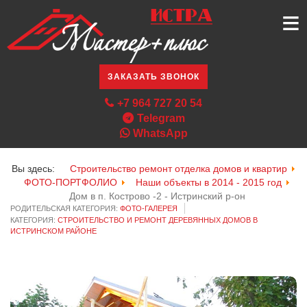
≡
ЗАКАЗАТЬ ЗВОНОК
+7 964 727 20 54
Telegram
WhatsApp
Вы здесь:
Строительство ремонт отделка домов и квартир
ФОТО-ПОРТФОЛИО
Наши объекты в 2014 - 2015 год
Дом в п. Кострово -2 - Истринский р-он
РОДИТЕЛЬСКАЯ КАТЕГОРИЯ:
ФОТО-ГАЛЕРЕЯ
КАТЕГОРИЯ:
СТРОИТЕЛЬСТВО И РЕМОНТ ДЕРЕВЯННЫХ ДОМОВ В
ИСТРИНСКОМ РАЙОНЕ