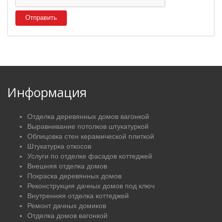
Отправить
Информация
Отделка деревянных домов вагонкой
Выравнивание потолков штукатуркой
Облицовка стен керамической плиткой
Штукатурка откосов
Услуги по отделке фасадов коттеджей
Внешняя отделка домов
Покраска деревянных домов
Реконструкция дачных домов под ключ
Внутренняя отделка коттеджей
Ремонт дачных домиков
Отделка домов вагонкой