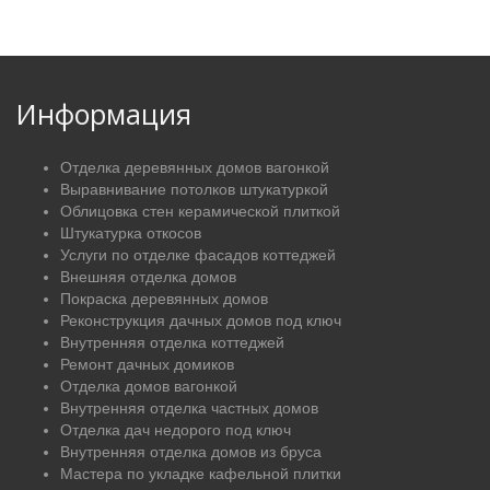
Информация
Отделка деревянных домов вагонкой
Выравнивание потолков штукатуркой
Облицовка стен керамической плиткой
Штукатурка откосов
Услуги по отделке фасадов коттеджей
Внешняя отделка домов
Покраска деревянных домов
Реконструкция дачных домов под ключ
Внутренняя отделка коттеджей
Ремонт дачных домиков
Отделка домов вагонкой
Внутренняя отделка частных домов
Отделка дач недорого под ключ
Внутренняя отделка домов из бруса
Мастера по укладке кафельной плитки