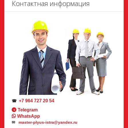
Контактная информация
+7 964 727 20 54
☎
Telegram
WhatsApp
✉
master-plyus-istra@yandex.ru