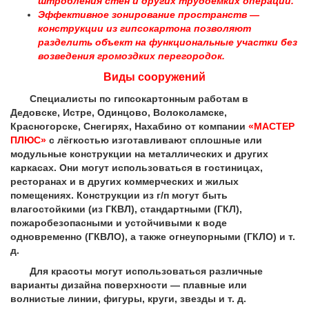
штробления стен и других трудоемких операций.
Эффективное зонирование пространств —
конструкции из гипсокартона позволяют
разделить объект на функциональные участки без
возведения громоздких перегородок.
Виды сооружений
Специалисты по гипсокартонным работам в
Дедовске, Истре, Одинцово, Волоколамске,
Красногорске, Снегирях, Нахабино от компании
«МАСТЕР
ПЛЮС»
с лёгкостью изготавливают сплошные или
модульные конструкции на металлических и других
каркасах. Они могут использоваться в гостиницах,
ресторанах и в других коммерческих и жилых
помещениях. Конструкции из г/п могут быть
влагостойкими (из ГКВЛ), стандартными (ГКЛ),
пожаробезопасными и устойчивыми к воде
одновременно (ГКВЛО), а также огнеупорными (ГКЛО) и т.
д.
Для красоты могут использоваться различные
варианты дизайна поверхности — плавные или
волнистые линии, фигуры, круги, звезды и т. д.