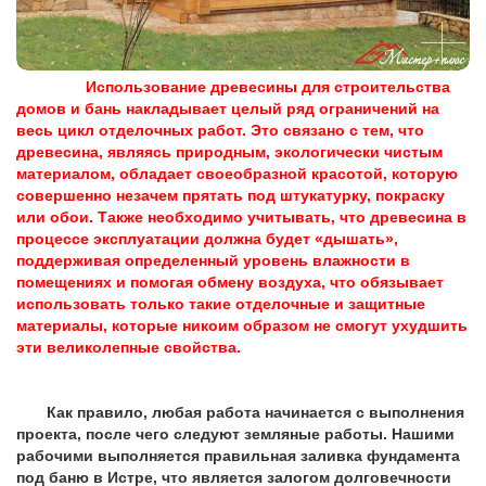
Использование древесины для строительства
домов и бань накладывает целый ряд ограничений на
весь цикл отделочных работ. Это связано с тем, что
древесина, являясь природным, экологически чистым
материалом, обладает своеобразной красотой, которую
совершенно незачем прятать под штукатурку, покраску
или обои. Также необходимо учитывать, что древесина в
процессе эксплуатации должна будет «дышать»,
поддерживая определенный уровень влажности в
помещениях и помогая обмену воздуха, что обязывает
использовать только такие отделочные и защитные
материалы, которые никоим образом не смогут ухудшить
эти великолепные свойства.
Как правило, любая работа начинается с выполнения
проекта, после чего следуют земляные работы. Нашими
рабочими выполняется правильная заливка фундамента
под баню в Истре, что является залогом долговечности