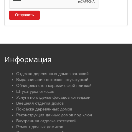
Отправить
Информация
Отделка деревянных домов вагонкой
Выравнивание потолков штукатуркой
Облицовка стен керамической плиткой
Штукатурка откосов
Услуги по отделке фасадов коттеджей
Внешняя отделка домов
Покраска деревянных домов
Реконструкция дачных домов под ключ
Внутренняя отделка коттеджей
Ремонт дачных домиков