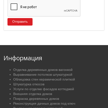
Отправить
Информация
Отделка деревянных домов вагонкой
Выравнивание потолков штукатуркой
Облицовка стен керамической плиткой
Штукатурка откосов
Услуги по отделке фасадов коттеджей
Внешняя отделка домов
Покраска деревянных домов
Реконструкция дачных домов под ключ