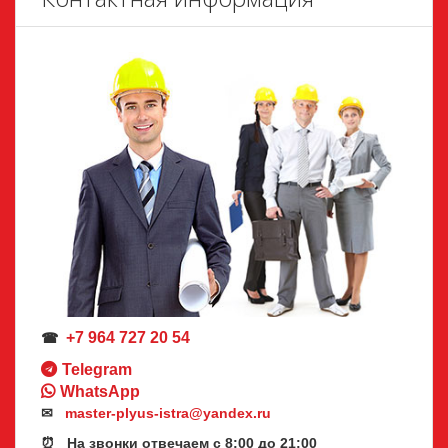
+7 964 727 20 54
☎
Telegram
WhatsApp
✉
master-plyus-istra@yandex.ru
⏰ На звонки отвечаем с 8:00 до 21:00