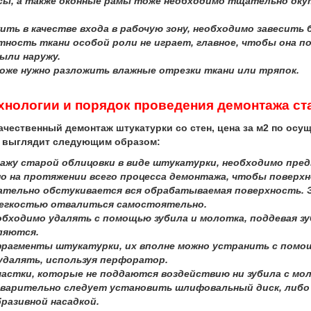
ы, а также оконные рамы тоже необходимо тщательно окут
ить в качестве входа в рабочую зону, необходимо завесить
ность ткани особой роли не играет, главное, чтобы она п
ыли наружу.
оже нужно разложить влажные отрезки ткани или тряпок.
хнологии и порядок проведения демонтажа ст
твенный демонтаж штукатурки со стен, цена за м2 по осуще
с выглядит следующим образом:
жу старой облицовки в виде штукатурки, необходимо пред
о на протяжении всего процесса демонтажа, чтобы поверхн
тельно обстукивается вся обрабатываемая поверхность. 
легкостью отвалиться самостоятельно.
бходимо удалять с помощью зубила и молотка, поддевая з
ляются.
фрагменты штукатурки, их вполне можно устранить с помо
удалять, используя перфоратор.
частки, которые не поддаются воздействию ни зубила с мо
дварительно следует установить шлифовальный диск, либо
разивной насадкой.