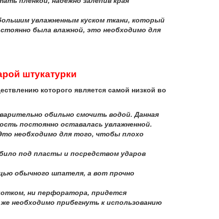
ать пленкой, надежно залепив края
 большим увлажненным куском ткани, который
остоянно была влажной, это необходимо для
арой штукатурки
ствлению которого является самой низкой во
варительно обильно смочить водой. Данная
ость постоянно оставалась увлажненной.
Это необходимо для того, чтобы плохо
убило под пласты и посредством ударов
щью обычного шпателя, а вот прочно
лотком, ни перфоратора, придется
 же необходимо прибегнуть к использованию