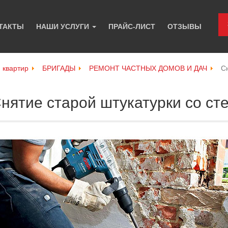
ТАКТЫ
НАШИ УСЛУГИ
ПРАЙС-ЛИСТ
ОТЗЫВЫ
и квартир
БРИГАДЫ
РЕМОНТ ЧАСТНЫХ ДОМОВ И ДАЧ
С
нятие старой штукатурки со ст