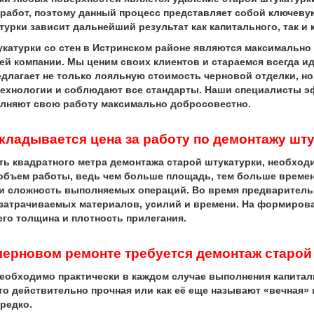
работ, поэтому данный процесс представляет собой ключев
турки зависит дальнейший результат как капитального, так и
турки со стен в Истринском районе являются максимально д
ей компании. Мы ценим своих клиентов и стараемся всегда и
длагает не только лояльную стоимость черновой отделки, но
ехнологии и соблюдают все стандарты. Наши специалисты эф
лняют свою работу максимально добросовестно.
складывается цена за работу по демонтажу шт
ть квадратного метра демонтажа старой штукатурки, необход
 объем работы, ведь чем больше площадь, тем больше времени
и сложность выполняемых операций. Во время предварительн
затрачиваемых материалов, усилий и времени. На формирова
го толщина и плотность прилегания.
черновом ремонте требуется демонтаж старой
бходимо практически в каждом случае выполнения капиталь
что действительно прочная или как её еще называют «вечная»
редко.