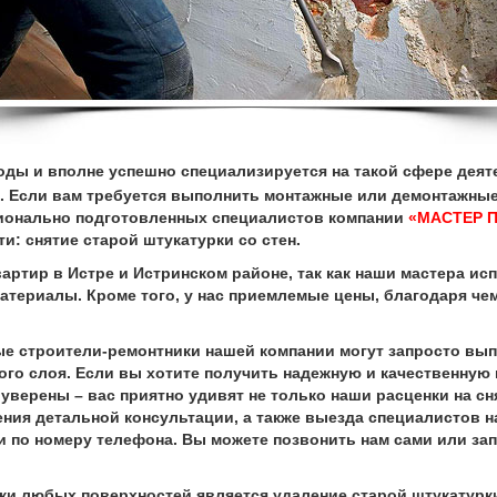
оды и вполне успешно специализируется на такой сфере деят
. Если вам требуется выполнить монтажные или демонтажные
сионально подготовленных специалистов компании
«МАСТЕР 
и: снятие старой штукатурки со стен.
ир в Истре и Истринском районе, так как наши мастера ис
атериалы. Кроме того, у нас приемлемые цены, благодаря че
троители-ремонтники нашей компании могут запросто выпол
ого слоя. Если вы хотите получить надежную и качественную 
уверены – вас приятно удивят не только наши расценки на сня
ения детальной консультации, а также выезда специалистов 
и по номеру телефона. Вы можете позвонить нам сами или за
 любых поверхностей является удаление старой штукатурки