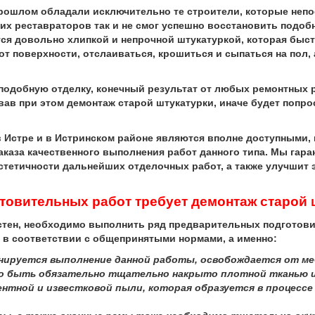
ошлом обладали исключительно те строители, которые непо
них реставраторов так и не смог успешно восстановить под
ся довольно хлипкой и непрочной штукатуркой, которая быст
 от поверхности, отслаиваться, крошиться и сыпаться на пол
добную отделку, конечный результат от любых ремонтных ра
вав при этом демонтаж старой штукатурки, иначе будет попро
в Истре и в Истринском районе являются вполне доступными,
аказа качественного выполнения работ данного типа. Мы га
эстетичности дальнейших отделочных работ, а также улучшит
отовительных работ требует демонтаж старой 
стен, необходимо выполнить ряд предварительных подготов
 в соответствии с общепринятыми нормами, а именно:
анируется выполнение данной работы, освобождается от меб
о быть обязательно тщательно накрыто плотной тканью и
нтной и известковой пыли, которая образуется в процесс