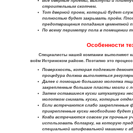
Все дверные проемы, выступы и плинтус
строительным скотчем.
Тот дверной проем, который будет служ
полностью будет закрывать проём. Плот
предотвращения попадания цементной п
По всему периметру пола в помещении т
Особенности те
Специалисты нашей компании выполняют качес
всём Истринском районе. Поэтапно это процес
Поверхность, которая подлежит демонта
процедура должна выполняться регулярн
Далее с помощью большого молотка тща
закрепленные большие пласты могли с 
Затем оставшиеся куски штукатурки нео
молотком снимать куски, которые отде
Если встречаются слабо закрепленные 
прикрепленные куски необходимо будет 
Когда встречаются совсем уж прочные у
использовать болгарку, на которую пре
специальной шлифовальной машинки с аб