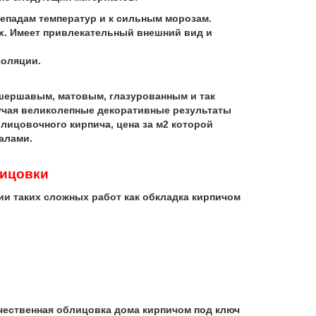
епадам температур и к сильным морозам.
х. Имеет привлекательный внешний вид и
золяции.
шершавым, матовым, глазурованным и так
учая великолепные декоративные результаты
блицовочного кирпича, цена за м2 которой
алами.
лицовки
и таких сложных работ как обкладка кирпичом
чественная облицовка дома кирпичом под ключ