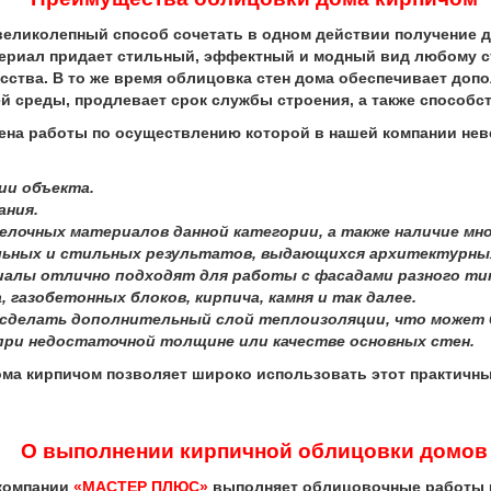
ликолепный способ сочетать в одном действии получение де
ериал придает стильный, эффектный и модный вид любому 
сства. В то же время облицовка стен дома обеспечивает доп
 среды, продлевает срок службы строения, а также способст
на работы по осуществлению которой в нашей компании нев
ии объекта.
ания.
лочных материалов данной категории, а также наличие мн
льных и стильных результатов, выдающихся архитектурны
иалы отлично подходят для работы с фасадами разного ти
 газобетонных блоков, кирпича, камня и так далее.
 сделать дополнительный слой теплоизоляции, что может 
 при недостаточной толщине или качестве основных стен.
кирпичом позволяет широко использовать этот практичный
О выполнении кирпичной облицовки домов
компании
«МАСТЕР ПЛЮС»
выполняет облицовочные работы 