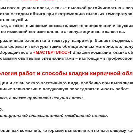
им поглощением влаги, а также высокой устойчивостью к пер
ется методом обжига при экстремально высоких температура
стью службы.
ью, а также высокими показателями теплоизоляции и звукои
, но имеющий положительные эксплуатационные качества.
зличные расцветки и текстуру, например, бывает гладким, 
зные формы и текстуры таких облицовочных материалов, пол
 Обращайтесь в
«МАСТЕР ПЛЮС»
! В нашей компании кладка о
 самыми опытными специалистами – настоящими профессион
огия работ и способы кладки кирпичной об
и и ее высокого эстетичного вида, особенно при выполнени
льные технологии и следующую последовательность работ:
тва, а также прочности несущих стен.
й.
е специальной влагозащитной мембранной пленки.
ованных компаний, которыми выполняется по-настоящему ка