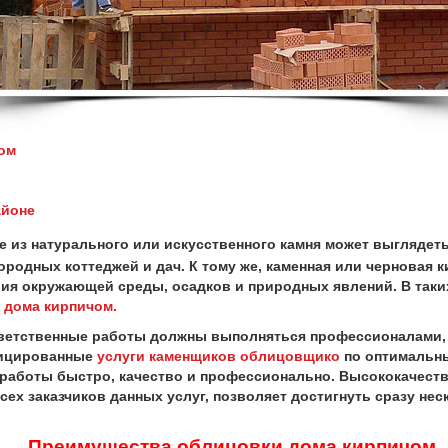
ом
айоне
е из натурального или искусственного камня может выглядеть
ородных коттеджей и дач. К тому же, каменная или черновая 
вия окружающей среды, осадков и природных явлений. В таки
 дома кирпичом.
ветственные работы должны выполняться профессионалами,
фицированные
услуги каменщиков облицовщико
по оптимальны
аботы быстро, качество и профессионально. Высококачеств
всех заказчиков данных услуг, позволяет достигнуть сразу н
Преимущества облицовки дома кирпичом