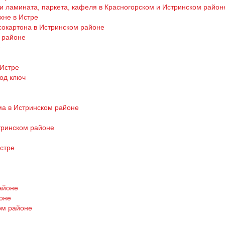
и ламината, паркета, кафеля в Красногорском и Истринском район
хне в Истре
сокартона в Истринском районе
м районе
е
 Истре
од ключ
ма в Истринском районе
тринском районе
стре
районе
йоне
ом районе