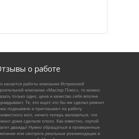
тзывы о работе
то касается работы компании Истринской
троительной компании «Мастер Плюс», то можно
азать только одно, цена и качество себя вполне
равдывают. Те, кто ищет, кто бы им сделал ремонт
ома подешевле и приглашают на работу
известного кого, нечего теперь жаловаться, что
емонт дома сделали плохо. Как известно, скупой
латит дважды! Нужно обращаться в проверенные
омпании или смотреть реальные рекомендации и