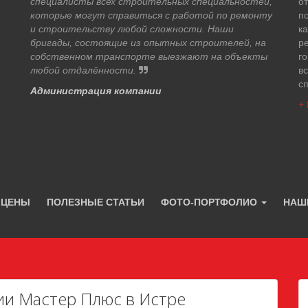
специалисты всех строительных специальностей,
о
которые могут справиться с работой по ремонту
по
и строительству любой сложности. Наши
ка
бригады, состоящие из опытных строителей, на
р
собственном транспорте выезжают на объекты
го
любой отдалённости.
в
с
Администрация компании
+ 
 ЦЕНЫ
ПОЛЕЗНЫЕ СТАТЬИ
ФОТО-ПОРТФОЛИО
НАШ
ии Мастер Плюс в Истре