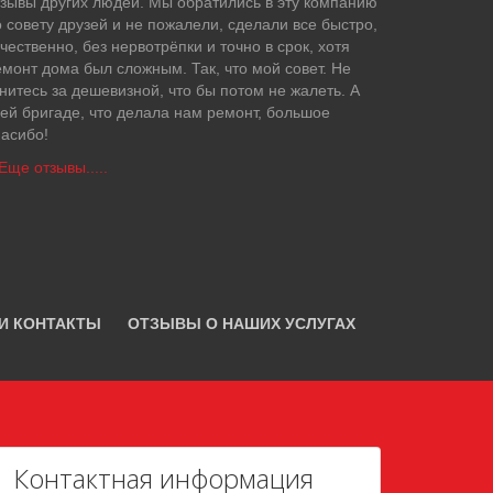
тзывы других людей. Мы обратились в эту компанию
 совету друзей и не пожалели, сделали все быстро,
чественно, без нервотрёпки и точно в срок, хотя
емонт дома был сложным. Так, что мой совет. Не
нитесь за дешевизной, что бы потом не жалеть. А
сей бригаде, что делала нам ремонт, большое
пасибо!
Еще отзывы.....
И КОНТАКТЫ
ОТЗЫВЫ О НАШИХ УСЛУГАХ
Контактная информация