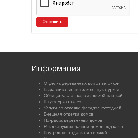
Отправить
Информация
Отделка деревянных домов вагонкой
Выравнивание потолков штукатуркой
Облицовка стен керамической плиткой
Штукатурка откосов
Услуги по отделке фасадов коттеджей
Внешняя отделка домов
Покраска деревянных домов
Реконструкция дачных домов под ключ
Внутренняя отделка коттеджей