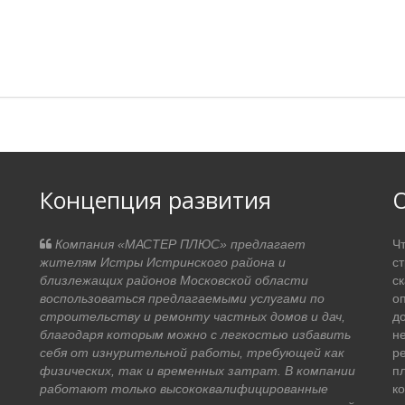
Концепция развития
О
Компания «МАСТЕР ПЛЮС» предлагает
Ч
жителям Истры Истринского района и
с
близлежащих районов Московской области
ск
воспользоваться предлагаемыми услугами по
оп
строительству и ремонту частных домов и дач,
д
благодаря которым можно с легкостью избавить
не
себя от изнурительной работы, требующей как
р
физических, так и временных затрат. В компании
п
работают только высококвалифицированные
к