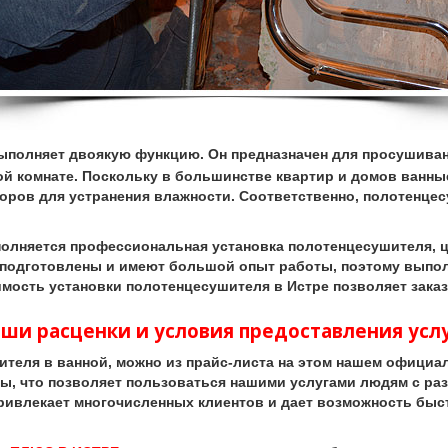
ыполняет двоякую функцию. Он предназначен для просушиван
ой комнате. Поскольку в большинстве квартир и домов ванны
оров для устранения влажности. Соответственно, полотенцес
лняется профессиональная установка полотенцесушителя, це
 подготовлены и имеют большой опыт работы, поэтому выпо
мость установки полотенцесушителя в Истре позволяет заказ
ши расценки и условия предоставления усл
еля в ванной, можно из прайс-листа на этом нашем официа
, что позволяет пользоваться нашими услугами людям с ра
привлекает многочисленных клиентов и дает возможность бы