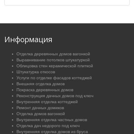
Информация
Отделка деревянных домов вагонкой
Выравнивание потолков штукатуркой
Облицовка стен керамической плиткой
Штукатурка откосов
Услуги по отделке фасадов коттеджей
Внешняя отделка домов
Покраска деревянных домов
Реконструкция дачных домов под ключ
Внутренняя отделка коттеджей
Ремонт дачных домиков
Отделка домов вагонкой
Внутренняя отделка частных домов
Отделка дач недорого под ключ
Внутренняя отделка домов из бруса